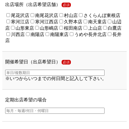
出店場所（出店希望店舗）
必須
尾花沢店
南尾花沢店
村山店
さくらんぼ東根店
寒河江店
寒河江西店
久野本店
南天童店
山辺
店
山形東店
山形嶋店
桜田南店
上山店
白鷹店
川西店
南陽店
南陽東店
うめや長井北店
長井
店
開催希望日（出店希望日）
必須
※いつからいつまでの何日間と記入して下さい。
定期出店希望の場合