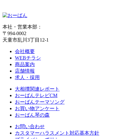
本社・営業本部：
〒994-0002
天童市乱川3丁目12-1
会社概要
WEBチラシ
商品案内
店舗情報
求人・採用
大相撲関連レポート
おーばんテレビCM
おーばんテーマソング
お買い物アンケート
おーばん琴の森
お問い合わせ
カスタマーハラスメント対応基本方針