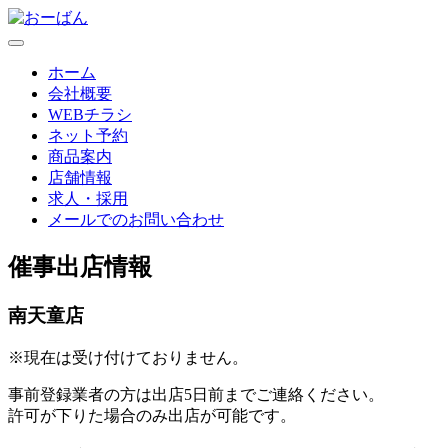
ホーム
会社概要
WEBチラシ
ネット予約
商品案内
店舗情報
求人・採用
メールでのお問い合わせ
催事出店情報
南天童店
※現在は受け付けておりません。
事前登録業者の方は出店5日前までご連絡ください。
許可が下りた場合のみ出店が可能です。