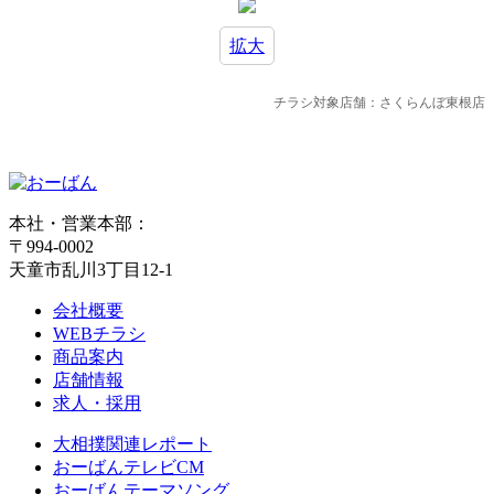
拡大
チラシ対象店舗：さくらんぼ東根店
本社・営業本部：
〒994-0002
天童市乱川3丁目12-1
会社概要
WEBチラシ
商品案内
店舗情報
求人・採用
大相撲関連レポート
おーばんテレビCM
おーばんテーマソング