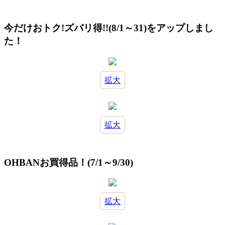
今だけおトク!ズバリ得!!(8/1～31)をアップしまし
た！
拡大
拡大
OHBANお買得品！(7/1～9/30)
拡大