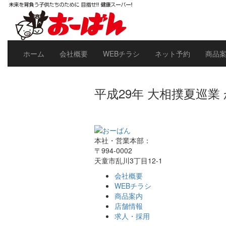
ホーム
会社概要
WEBチラシ
ネット予約
商品
平成29年 大相撲夏巡
本社・営業本部：
〒994-0002
天童市乱川3丁目12-1
会社概要
WEBチラシ
商品案内
店舗情報
求人・採用